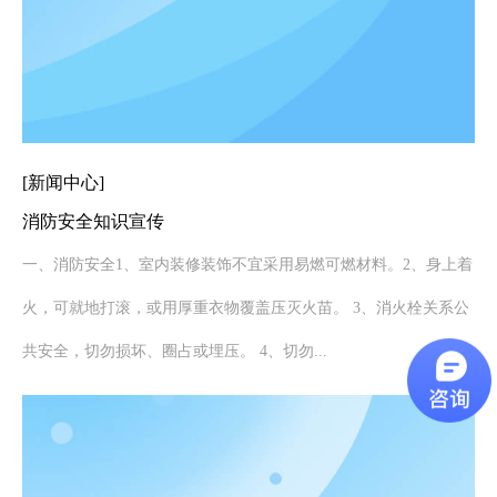
[新闻中心]
消防安全知识宣传
一、消防安全1、室内装修装饰不宜采用易燃可燃材料。2、身上着
火，可就地打滚，或用厚重衣物覆盖压灭火苗。 3、消火栓关系公
共安全，切勿损坏、圈占或埋压。 4、切勿...