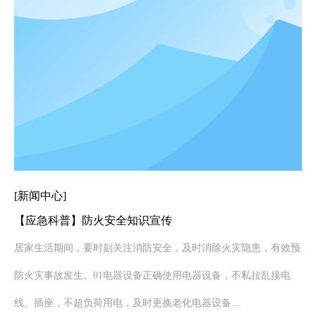
[新闻中心]
【应急科普】防火安全知识宣传
居家生活期间，要时刻关注消防安全，及时消除火灾隐患，有效预
防火灾事故发生。01电器设备正确使用电器设备，不私拉乱接电
线、插座，不超负荷用电，及时更换老化电器设备...