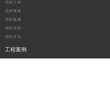
消防工程
消防维保
消防检测
消防培训
消防评估
工程案例
消防工程案例
消防维保案例