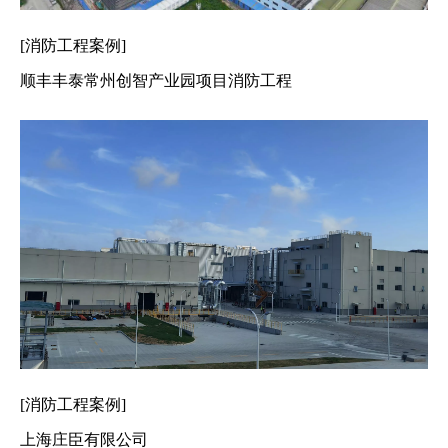
[消防工程案例]
顺丰丰泰常州创智产业园项目消防工程
[消防工程案例]
上海庄臣有限公司