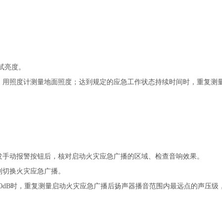
测试亮度。
，用照度计测量地面照度；达到规定的应急工作状态持续时间时，重复测
发手动报警按钮后，核对启动火灾应急广播的区域、检查音响效果。
制切换火灾应急广播。
0dB时，重复测量启动火灾应急广播后扬声器播音范围内最远点的声压级