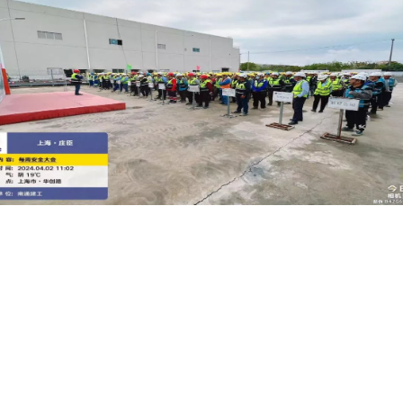
安
服务项目
工程案例