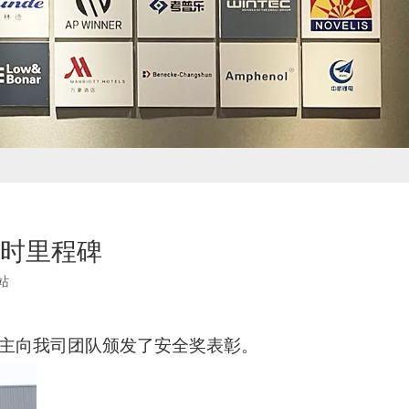
时里程碑
站
主向
我司
团队颁发了安全奖表彰。