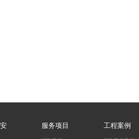
们
消防工程
消防工程案例
化
消防维保
消防维保案例
质
消防检测
消防培训
消防评估
9 江苏恒安消防科技有限公司 版权所有
苏ICP备13042964号-1
网站建设：
江