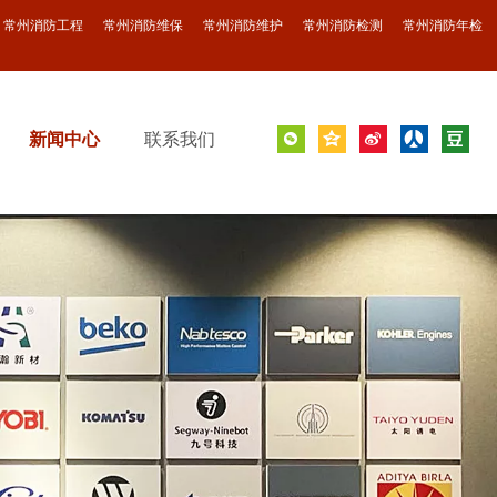
常州消防工程 常州消防维保 常州消防维护
常州消防检测 常州消防年检
新闻中心
联系我们