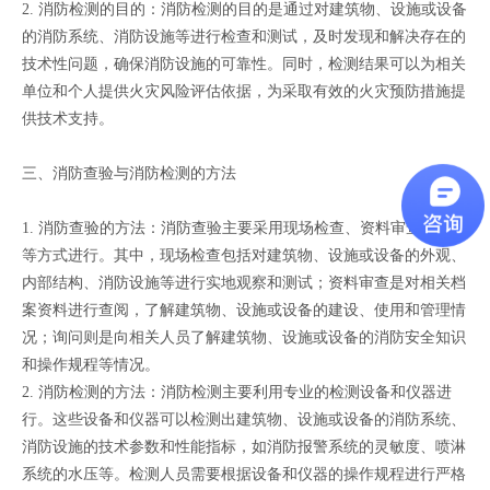
2. 消防检测的目的：消防检测的目的是通过对建筑物、设施或设备
的消防系统、消防设施等进行检查和测试，及时发现和解决存在的
技术性问题，确保消防设施的可靠性。同时，检测结果可以为相关
单位和个人提供火灾风险评估依据，为采取有效的火灾预防措施提
供技术支持。
三、消防查验与消防检测的方法
1. 消防查验的方法：消防查验主要采用现场检查、资料审查和询问
等方式进行。其中，现场检查包括对建筑物、设施或设备的外观、
内部结构、消防设施等进行实地观察和测试；资料审查是对相关档
案资料进行查阅，了解建筑物、设施或设备的建设、使用和管理情
况；询问则是向相关人员了解建筑物、设施或设备的消防安全知识
和操作规程等情况。
2. 消防检测的方法：消防检测主要利用专业的检测设备和仪器进
行。这些设备和仪器可以检测出建筑物、设施或设备的消防系统、
消防设施的技术参数和性能指标，如消防报警系统的灵敏度、喷淋
系统的水压等。检测人员需要根据设备和仪器的操作规程进行严格