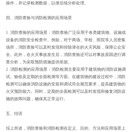
操作，并记录检测数据，以便后续分析处理。
四、消防查验与消防检测的应用场景
1. 消防查验的应用场景：消防查验广泛应用于各类建筑物、设施或
设备的消防安全检查中。例如，对于商场、学校、医院等人员密集
场所，消防查验可以及时发现和排除潜在的火灾风险，保障公众安
全。此外，在火灾事故发生后，消防查验还可以对事故原因进行调
查分析，为采取预防措施提供依据。
2. 消防检测的应用场景：消防检测主要应用于建筑物的消防设施调
试、验收及定期的全面检测等方面。在建筑物的建设过程中，消防
检测可以确保消防设施的安装和调试符合规范要求，提高建筑物的
火灾预防能力。同时，定期的全面检测可以及时发现和修复消防设
施的故障问题，确保其正常运行。
五、结语
综上所述，消防查验和消防检测在定义、目的、方法和应用场景上