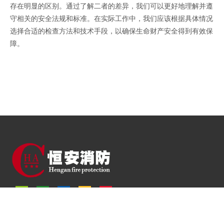
存在明显的区别。通过了解二者的差异，我们可以更好地理解并遵
守相关的安全法规和标准。在实际工作中，我们应该根据具体情况
选择合适的检查方法和技术手段，以确保生命财产安全得到有效保
障。
服务热线：0519-88165503